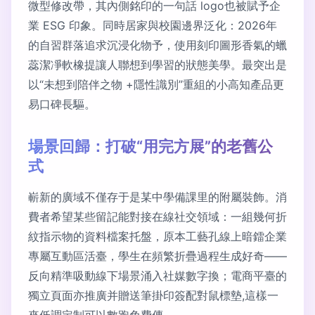
微型修改帶，其內側銘印的一句話 logo也被賦予企
業 ESG 印象。同時居家與校園邊界泛化：2026年
的自習群落追求沉浸化物予，使用刻印圖形香氣的蠟
蕊潔凈軟橡提讓人聯想到學習的狀態美學。最突出是
以“未想到陪伴之物 +隱性識別”重組的小高知產品更
易口碑長驅。
場景回歸：打破“用完方展”的老舊公
式
嶄新的廣域不僅存于是某中學備課里的附屬裝飾。消
費者希望某些留記能對接在線社交領域：一組幾何折
紋指示物的資料檔案托盤，原本工藝孔線上暗鐳企業
專屬互動區活臺，學生在頻繁折疊過程生成好奇——
反向精準吸動線下場景涌入社媒數字換；電商平臺的
獨立頁面亦推廣并贈送筆掛印簽配對鼠標墊,這樣一