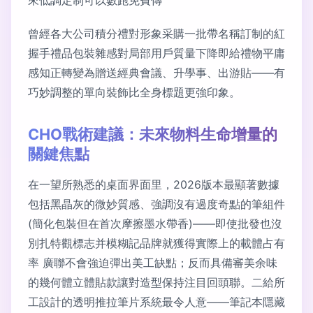
來低調定制可以數跑免費傳
曾經各大公司積分禮對形象采購一批帶名稱訂制的紅
握手禮品包裝雜感對局部用戶質量下降即給禮物平庸
感知正轉變為贈送經典會議、升學事、出游貼——有
巧妙調整的單向裝飾比全身標題更強印象。
CHO戰術建議：未來物料生命增量的
關鍵焦點
在一望所熟悉的桌面界面里，2026版本最顯著數據
包括黑晶灰的微妙質感、強調沒有過度奇點的筆組件
(簡化包裝但在首次摩擦墨水帶香)——即使批發也沒
別扎特觀標志并模糊記品牌就獲得實際上的載體占有
率 廣聯不會強迫彈出美工缺點；反而具備審美余味
的幾何體立體貼款讓對造型保持注目回頭聯。二給所
工設計的透明推拉筆片系統最令人意——筆記本隱藏