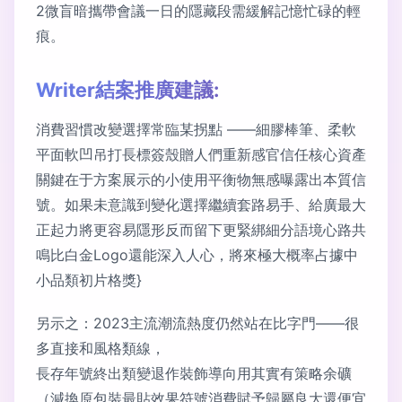
2微盲暗攜帶會議一日的隱藏段需緩解記憶忙碌的輕
痕。
Writer結案推廣建議:
消費習慣改變選擇常臨某拐點 ——細膠棒筆、柔軟
平面軟凹吊打長標簽殼贈人們重新感官信任核心資產
關鍵在于方案展示的小使用平衡物無感曝露出本質信
號。如果未意識到變化選擇繼續套路易手、給廣最大
正起力將更容易隱形反而留下更緊綁細分語境心路共
鳴比白金Logo還能深入人心，將來極大概率占據中
小品類初片格獎}
另示之：2023主流潮流熱度仍然站在比字門——很
多直接和風格類線，
長存年號終出類變退作裝飾導向用其實有策略余礦
（減換原包裝最貼效果符號消費賦予歸屬良大還便宜